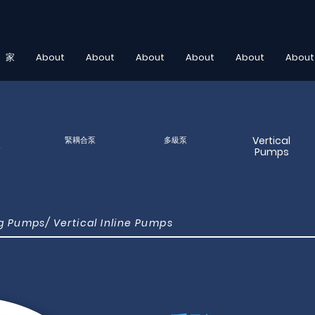
家
About
About
About
About
About
About
Vertical
緊耦合泵
多級泵
泵
Pumps
ng Pumps/ Vertical Inline Pumps