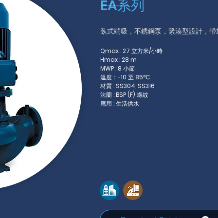
EA系列
臥式端吸，不銹鋼泵，
緊湊型設計，帶
Qmax : 27 立方米/小時
Hmax : 28 m
MWP : 8 小節
溫度：-10 至 85°C
材質 : SS304, SS316
法蘭 : BSP (F) 螺紋
應用 : 生活供水