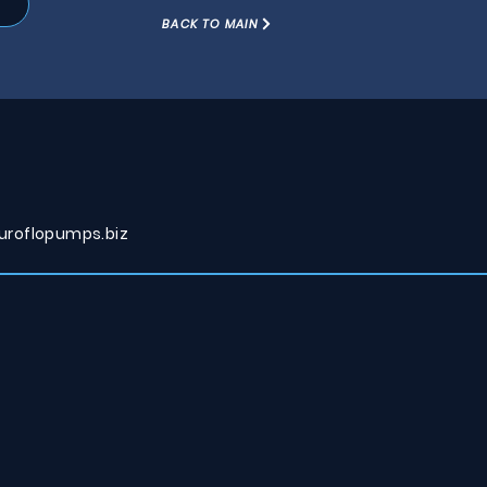
BACK TO MAIN
roflopumps.biz