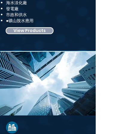
海水淡化廠
發電廠
市政和供水
●礦山脫水應用
View Products